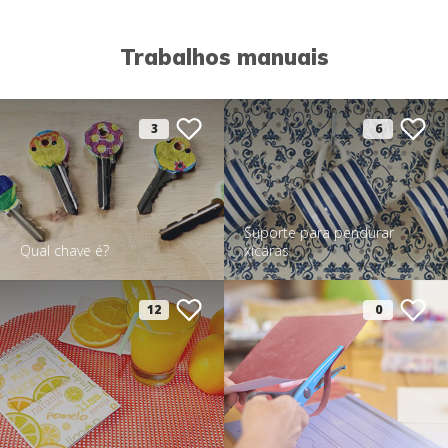
Trabalhos manuais
3
6
Suporte para pendurar
Qual chave é?
xícaras
12
0