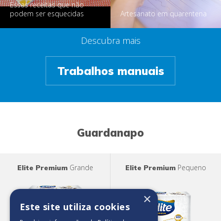
Essas receitas que não
podem ser esquecidas
Artesanato em quarentena
Descubra mais
Trabalhos manuais
Guardanapo
Grande
Pequeno
Elite Premium
Elite Premium
×
Este site utiliza cookies