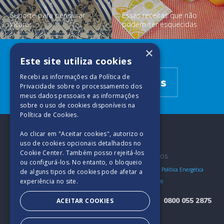
Suporte para pendurar
Essas receitas que não
xícaras
podem ser esquecidas
×
Descubra mais
Este site utiliza cookies
Recebi as informações da
Política de
Trabalhos manuais
Privacidade
sobre o processamento dos
meus dados pessoais e as informações
sobre o uso de cookies disponíveis na
Política de Cookies
.
Ao clicar em "Aceitar cookies", autorizo ​​o
uso de cookies opcionais detalhados no
Cookie Center. Também posso rejeitá-los
2025. TODOS OS DIREITOS RESERVADOS.
ou configurá-los. No entanto, o bloqueio
Bases e Condições
Política de Privacidade e Segurança
Política Energética
de alguns tipos de cookies pode afetar a
experiência no site.
Política de Qualidade
Política de Cookies
0800 055 2875
ACEITAR COOKIES
Encarregado (DPO) - Softys Brasil