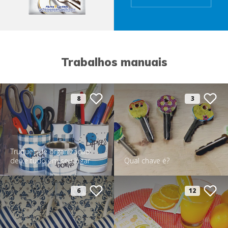
Trabalhos manuais
8
3
Truques de organização:
deixe tudo em seu lugar
Qual chave é?
6
12