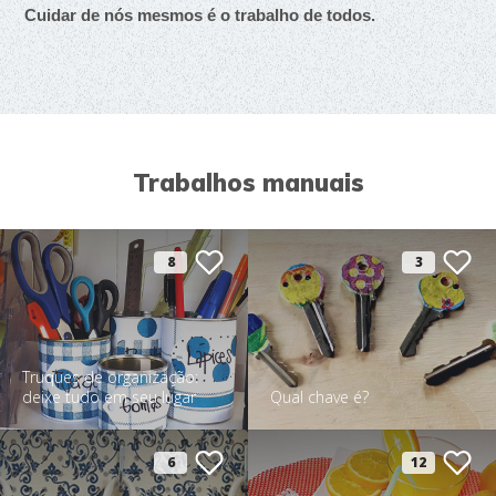
Cuidar de nós mesmos é o trabalho de todos.
Trabalhos manuais
8
3
Truques de organização:
deixe tudo em seu lugar
Qual chave é?
6
12