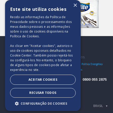
×
Este site utiliza cookies
Recebi as informações da
Política de
Privacidade
sobre o processamento dos
Procura algo mais?
meus dados pessoais e as informações
Conheça toda nossa família
sobre o uso de cookies disponíveis na
de produtos.
Política de Cookies
.
Ver todos
Ao clicar em "Aceitar cookies", autorizo ​​o
uso de cookies opcionais detalhados no
Cookie Center. Também posso rejeitá-los
2025. TODOS OS DIREITOS RESERVADOS.
ou configurá-los. No entanto, o bloqueio
Bases e Condições
Política de Privacidade e Segurança
Política Energética
de alguns tipos de cookies pode afetar a
experiência no site.
Política de Qualidade
Política de Cookies
0800 055 2875
ACEITAR COOKIES
Encarregado (DPO) - Softys Brasil
RECUSAR TODOS
Eliane Proscurcin Quintella
Nome:
dpo.brasil@softys.com
Email:
CONFIGURAÇÃO DE COOKIES
▼