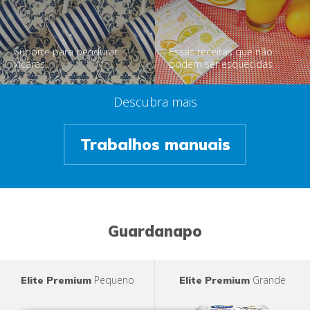
Suporte para pendurar
Essas receitas que não
xícaras
podem ser esquecidas
Descubra mais
Trabalhos manuais
Guardanapo
Pequeno
Grande
Elite Premium
Elite Premium