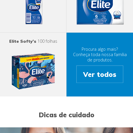
100 folhas
Elite Softy's
Procura algo mais?
Conheça toda nossa família
de produtos.
Ver todos
Dicas de cuidado