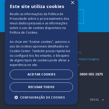
×
Descubra mais
Este site utiliza cookies
Recebi as informações da
Política de
Dicas de cuidado
Privacidade
sobre o processamento dos
meus dados pessoais e as informações
sobre o uso de cookies disponíveis na
Política de Cookies
.
Ao clicar em "Aceitar cookies", autorizo ​​o
uso de cookies opcionais detalhados no
Cookie Center. Também posso rejeitá-los
2025. TODOS OS DIREITOS RESERVADOS.
ou configurá-los. No entanto, o bloqueio
Bases e Condições
Política de Privacidade e Segurança
Política Energética
de alguns tipos de cookies pode afetar a
experiência no site.
Política de Qualidade
Política de Cookies
0800 055 2875
ACEITAR COOKIES
Encarregado (DPO) - Softys Brasil
RECUSAR TODOS
Eliane Proscurcin Quintella
Nome:
dpo.brasil@softys.com
Email:
CONFIGURAÇÃO DE COOKIES
▼