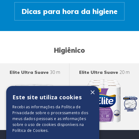
Dicas para hora da higiene
Higiênico
30 m
20 m
Elite Ultra Suave
Elite Ultra Suave
×
Este site utiliza cookies
Recebi as informações da
Política de
Privacidade
sobre o processamento dos
Procura algo mais?
meus dados pessoais e as informações
Conheça toda nossa família
de produtos.
sobre o uso de cookies disponíveis na
Política de Cookies
.